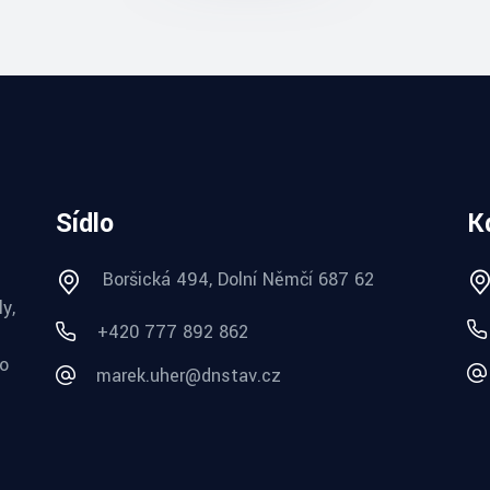
Sídlo
K
Boršická 494, Dolní Němčí 687 62
y,
+420 777 892 862
do
marek.uher@dnstav.cz