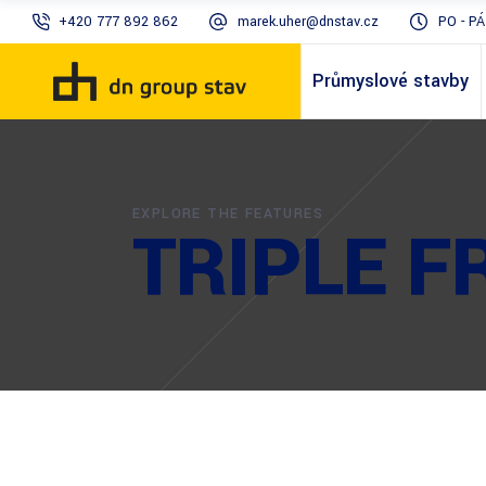
+420 777 892 862
marek.uher@dnstav.cz
PO - PÁ
Průmyslové stavby
EXPLORE THE FEATURES
TRIPLE F